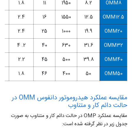
0
1.8
11
1950
8.2
OMM8
0
2.4
16
1550
12.5
OMM12.5
0
2.4
25
1000
19.9
OMM20
0
2. 4
40
630
31.6
OMM32
0
2.2
45
500
39.8
OMM40
0
1.8
46
400
50
OMM50
مقایسه عملکرد هیدروموتور دانفوس OMM در
حالت دائم کار و متناوب
مقایسه عملکرد OMP در حالت دائم کار و متناوب به صورت
جدول زیر در نظر گرفته شده است: