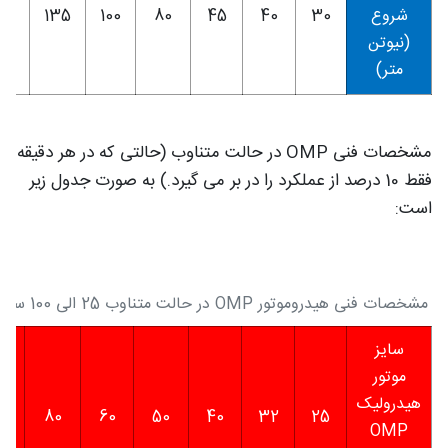
شروع
30
40
45
80
100
135
70
(نیوتن
متر)
مشخصات فنی OMP در حالت متناوب (حالتی که در هر دقیقه
فقط 10 درصد از عملکرد را در بر می گیرد.) به صورت جدول زیر
است:
مشخصات فنی هیدروموتور OMP در حالت متناوب 25 الی 100 سی سی
سایز
موتور
هیدرولیک
0
80
60
50
40
32
25
OMP