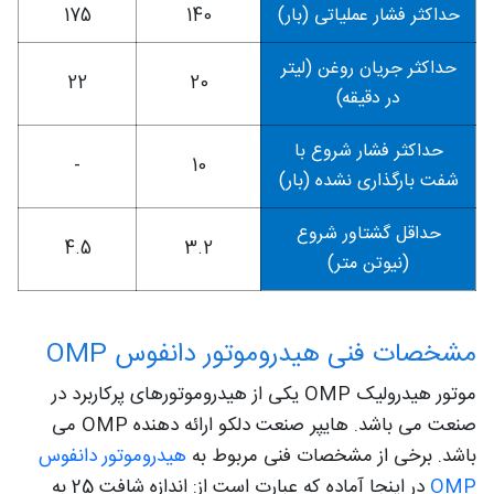
حداکثر فشار عملیاتی (بار)
140
175
حداکثر جریان روغن (لیتر
22
20
در دقیقه)
حداکثر فشار شروع با
-
10
شفت بارگذاری نشده (بار)
حداقل گشتاور شروع
4.5
3.2
(نیوتن متر)
مشخصات فنی هیدروموتور دانفوس OMP
موتور هیدرولیک OMP یکی از هیدروموتورهای پرکاربرد در
صنعت می باشد. هایپر صنعت دلکو ارائه دهنده OMP می
باشد. برخی از مشخصات فنی مربوط به
هیدروموتور دانفوس
OMP
در اینجا آماده که عبارت است از: اندازه شافت 25 به