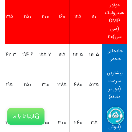
موتور
هیدرولیک
315
250
200
160
125
110
OMP
(سی
سی)110
جابجایی
242.3
194.6
155.7
125
112.5
112.5
حجمی
بیشترین
سرعت
195
250
310
385
480
535
(دور بر
دقیقه)
بیشترین
ارتباط با ما
گشتاور
300
300
300
300
240
215
(نیوتن