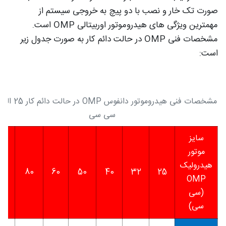
صورت تک خار و نصب با دو پیچ به خروجی سیستم از
مهمترین ویژگی های هیدروموتور اوربیتالی OMP است.
مشخصات فنی OMP در حالت دائم کار به صورت جدول زیر
است:
سی سی
سایز
موتور
هیدرولیک
00
80
60
50
40
32
25
OMP
(سی
سی)