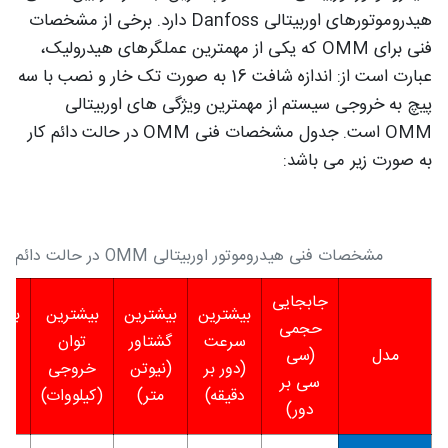
هیدروموتورهای اوربیتالی Danfoss دارد. برخی از مشخصات
فنی برای OMM که یکی از مهمترین عملگرهای هیدرولیک،
عبارت است از: اندازه شافت 16 به صورت تک خار و نصب با سه
پیچ به خروجی سیستم از مهمترین ویژگی های اوربیتالی
OMM است. جدول مشخصات فنی OMM در حالت دائم کار
به صورت زیر می باشد:
مشخصات فنی هیدروموتور اوربیتالی OMM در حالت دائم کار CONT
جابجایی
بیشترین
بیشترین
بیشترین
بیش
حجمی
سرعت
گشتاور
توان
اف
مدل
(سی
(دور بر
(نیوتن
خروجی
فش
سی بر
دقیقه)
متر)
(کیلووات)
(ب
دور)