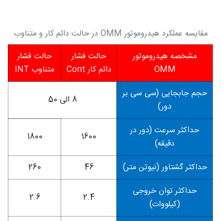
مقایسه عملکرد هیدروموتور OMM در حالت دائم کار و متناوب
مشخصه هیدروموتور
حالت فشار
حالت فشار
OMM
دائم کار Cont
متناوب INT
حجم جابجایی (سی سی بر
8 الی 50
دور)
حداکثر سرعت (دور در
1800
1600
دقیقه)
حداکثر گشتاور (نیوتن متر)
46
260
حداکثر توان خروجی
2.6
2.4
(کیلووات)