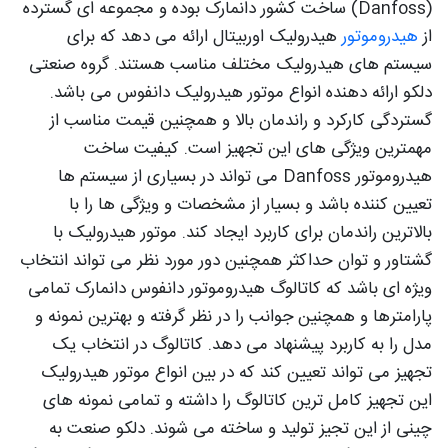
(Danfoss) ساخت کشور دانمارک بوده و مجموعه ای گسترده
از
هیدروموتور
هیدرولیک اوربیتال ارائه می دهد که برای
سیستم های هیدرولیک مختلف مناسب هستند. گروه صنعتی
دلکو ارائه دهنده انواع موتور هیدرولیک دانفوس می باشد.
گستردگی کارکرد و راندمان بالا و همچنین قیمت مناسب از
مهمترین ویژگی های این تجهیز است. کیفیت ساخت
هیدروموتور Danfoss می تواند در بسیاری از سیستم ها
تعیین کننده باشد و بسیار از مشخصات و ویژگی ها را با
بالاترین راندمان برای کاربرد ایجاد کند. موتور هیدرولیک با
گشتاور و توان حداکثر همچنین دور مورد نظر می تواند انتخاب
ویژه ای باشد که کاتالوگ هیدروموتور دانفوس دانمارک تمامی
پارامترها و همچنین جوانب را در نظر گرفته و بهترین نمونه و
مدل را به کاربرد پیشنهاد می دهد. کاتالوگ در انتخاب یک
تجهیز می تواند تعیین کند که در بین انواع موتور هیدرولیک
این تجهیز کامل ترین کاتالوگ را داشته و تمامی نمونه های
چینی از این تجیز تولید و ساخته می شوند. دلکو صنعت به