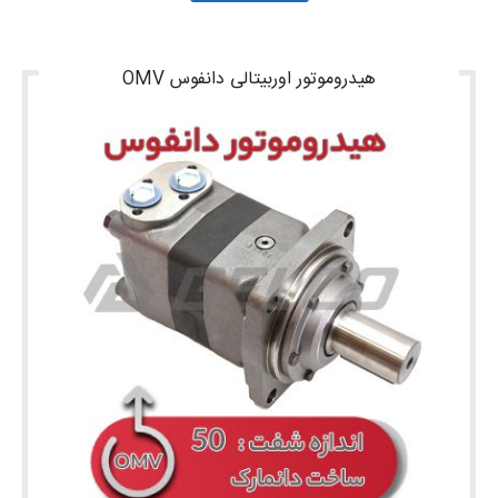
هیدروموتور اوربیتالی دانفوس OMV