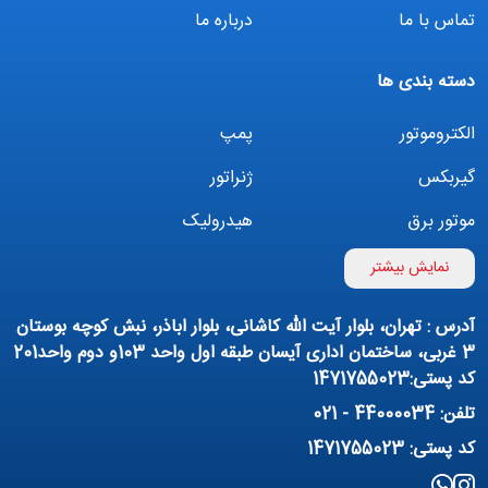
تماس با ما
درباره ما
دسته بندی ها
الکتروموتور
پمپ
گیربکس
ژنراتور
موتور برق
هیدرولیک
اینورتر
بوستر پمپ
نمایش بیشتر
تهویه مطبوع
کمپرسور
آدرس : تهران، بلوار آیت الله کاشانی، بلوار اباذر، نبش کوچه بوستان
پمپ هواده
پمپ وکیوم
3 غربی، ساختمان اداری آیسان طبقه اول واحد 103و دوم واحد201
کد پستی:1471755023
فیلتراسیون و تصفیه
پنوماتیک
تلفن: 44000034 - 021
منبع آب (تانکر آب)
روانکار صنعتی
کد پستی: 1471755023
مواد شیمیایی
تجهیزات ساختمانی