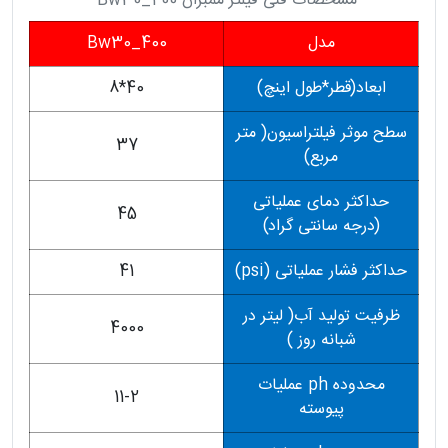
مشخصات فنی فیلتر ممبران Bw30_400
مدل
Bw30_400
ابعاد(قطر*طول اینچ)
40*8
سطح موثر فیلتراسیون( متر
37
مربع)
حداکثر دمای عملیاتی
45
(درجه سانتی گراد)
حداکثر فشار عملیاتی (psi)
41
ظرفیت تولید آب( لیتر در
4000
شبانه روز )
محدوده ph عملیات
11-2
پیوسته