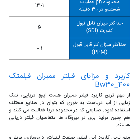
محدوده ph عملیات
13-1
شستشو در 30 دقیقه
حداکثر میزان قابل قبول
5
کدورت (SDI)
حداکثر میزان کلر قابل قبول
0.1
(PPM)
کاربرد و مزایای فیلتر ممبران فیلمتک
Bw30_400
از مهم ترین کاربرد فیلتر ممبران هشت اینچ دریایی، نمک
زدایی از آب دریاست به طوری که بتوان در صنایع مختلف
استفاده نمود. صنایعی که در محدوده دریا فعالیت می کنند و
هم چنین تولید برق در نیروگاه ها متقاضیان فیلتر دریایی
هستند.
مهم ترین کاربرد این فیلتر، صنعت لبنیات، داروسازی، بویلر و