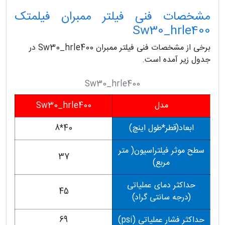
مشخصات فنی فیلتر ممبران فیلمتک
Sw30_hrle400
برخی از مشخصات فنی فیلتر ممبران Sw30_hrle400 در
جدول زیر آمده است.
Sw30_hrle400
مدل
Sw30_hrle400
ابعاد(قطر*طول اینچ)
40*8
سطح موثر فیلتراسیون( متر
37
مربع)
حداکثر دمای عملیاتی
45
(درجه سانتی گراد)
حداکثر فشار عملیاتی (psi)
69