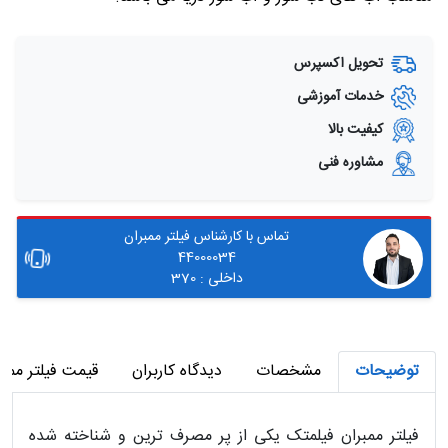
تحویل اکسپرس
خدمات آموزشی
کیفیت بالا
مشاوره فنی
تماس با کارشناس فیلتر ممبران
44000034
داخلی : 370
توضیحات
مشخصات
دیدگاه کاربران
قیمت فیلتر ممب
فیلتر ممبران فیلمتک
یکی از پر مصرف ترین و شناخته شده