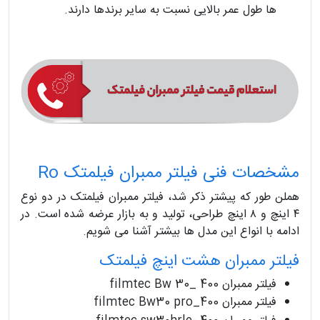
ها طول عمر بالایی نسبت به سایر برندها دارند.
مشخصات فنی فیلتر ممبران فیلمتک Ro
هملن طور که پیشتر ذکر شد، فیلتر ممبران فیلمتک در دو نوع
۴ اینچ و ۸ اینچ طراحی، تولید و به بازار عرضه شده است. در
ادامه با انواع این مدل ها بیشتر آشنا می شویم.
فیلتر ممبران هشت اینچ فیلمتک
فیلتر ممبران filmtec Bw 30_ 400
فیلتر ممبران filmtec Bw30 pro_400