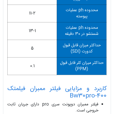
محدوده ph عملیات
11-2
پیوسته
محدوده ph عملیات
13-1
شستشو در 30 دقیقه
حداکثر میزان قابل قبول
5
کدورت (SDI)
حداکثر میزان کلر قابل قبول
0.1
(PPM)
کاربرد و مزایایی فیلتر ممبران فیلمتک
Bw30pro-400
فیلتر ممبران دوپونت سری pro دارای جریان ثابت
خروجی است.