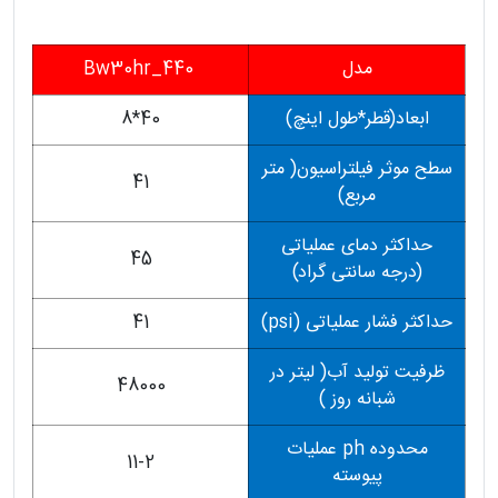
مدل
Bw30hr_440
ابعاد(قطر*طول اینچ)
40*8
سطح موثر فیلتراسیون( متر
41
مربع)
حداکثر دمای عملیاتی
45
(درجه سانتی گراد)
حداکثر فشار عملیاتی (psi)
41
ظرفیت تولید آب( لیتر در
48000
شبانه روز )
محدوده ph عملیات
11-2
پیوسته