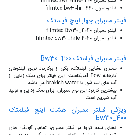
فیلتر ممبران filmtec sw30hrle- 400
فیلترممبران filmtec bw30hr- 440
فیلتر ممبران چهار اینچ فیلمتک
فیلتر ممبران filmtec Bw30_4040
فیلتر ممبران filmtec Sw30_hrle 4040
فیلتر ممبران فیلمتک Bw30_400
ممبران غشایی فیلمتک، یکی از پرکاربرد ترین فیلترهای
کارخانه Dow آمریکاست. این فیلتر برای نمک زدایی از
آب های لب شور یا brakish water می باشد.
بیشترین کاربرد این نوع ممبران، برای نمک زدایی و تولید
آب شیرین است.
ویژگی فیلتر ممبران هشت اینچ فیلمتک
Bw30_400
غشای نیمه تراوا در فیلتر ممبران، تمامی آلودگی های