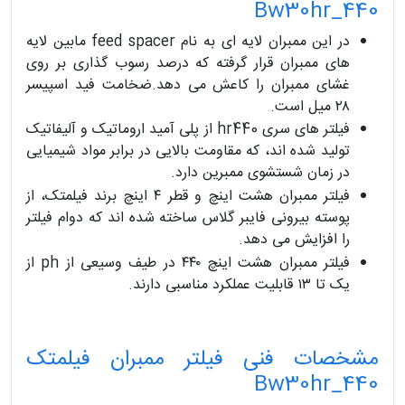
Bw30hr_440
در این ممبران لایه ای به نام feed spacer مابین لایه
های ممبران قرار گرفته که درصد رسوب گذاری بر روی
غشای ممبران را کاعش می دهد.ضخامت فید اسپیسر
۲۸ میل است.
فیلتر های سری hr440 از پلی آمید اروماتیک و آلیفاتیک
تولید شده اند، که مقاومت بالایی در برابر مواد شیمیایی
در زمان شستشوی ممبرین دارد.
فیلتر ممبران هشت اینچ و قطر ۴ اینچ برند فیلمتک، از
پوسته بیرونی فایبر گلاس ساخته شده اند که دوام فیلتر
را افزایش می دهد.
فیلتر ممبران هشت اینچ ۴۴۰ در طیف وسیعی از ph از
یک تا ۱۳ قابلیت عملکرد مناسبی دارند.
مشخصات فنی فیلتر ممبران فیلمتک
Bw30hr_440