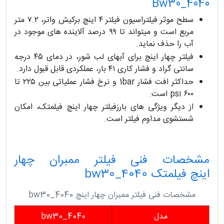
Bw30_4040
سطح موثر فیلتراسیون فیلتر ۴ اینچ برکیش واتر، ۷.۲ متر
مربع است و میتواند تا ۹۹ درصد آلاینده های موجود در
آب را حذف نماید.
فیلتر چهار اینچ برای آبهای لب شور، در دمای ۴۵ درجه
سانتی گراد و فشار کاری ۴۱ بار، عملکردی قابل قبول دارد.
حداکثر افت فشار 1bar و نرخ فشار عملیاتی بین ۲۲۵ تا
۶۰۰ psi است.
از دیگر ویژگی های بارزفیلتر چهار اینچ فیلمتک، امکان
شستشوی مداوم فیلتر است.
مشخصات فنی فیلتر ممبران چهار
اینچ فیلمتک bw30_4040
مشخصات فنی فیلتر ممبران چهار اینچ bw30_4040
مدل
bw30_4040