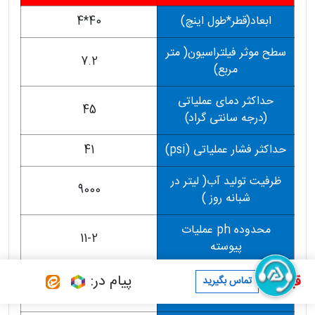
ابعاد(قطر*طول اینچ)
40*4
سطح موثر فیلتراسیون( متر
7.2
مربع)
حداکثر دمای عملیاتی
45
(درجه سانتی گراد)
حداکثر فشار عملیاتی (psi)
41
ظرفیت تولید آب( لیتر در
9000
شبانه روز )
محدوده ph عملیات
11-2
پیوسته
محدوده ph عملیات
پیام در:
قیمت :
تماس بگیرید
13-1
شستشو در 30 دقیقه