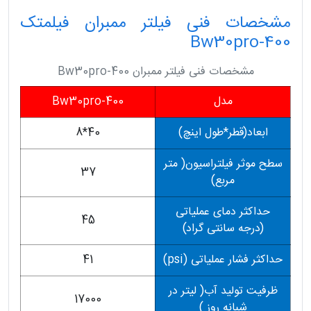
مشخصات فنی فیلتر ممبران فیلمتک
Bw30pro-400
مشخصات فنی فیلتر ممبران Bw30pro-400
مدل
Bw30pro-400
ابعاد(قطر*طول اینچ)
40*8
سطح موثر فیلتراسیون( متر
37
مربع)
حداکثر دمای عملیاتی
45
(درجه سانتی گراد)
حداکثر فشار عملیاتی (psi)
41
ظرفیت تولید آب( لیتر در
17000
شبانه روز )