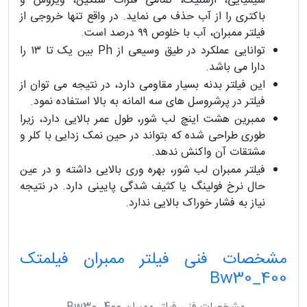
شیمیایی، ارسنیک، تمامی فلزات سنگین، ویروس و
باکتری را از آب حذف می نماید. در واقع تنها خروجی از
فیلتر ممبران، آب با خلوص ۹۹ درصد است.
توانایی عملکرد در طیق وسیعی از Ph بین یک تا ۱۳ را
دارا می باشد.
این فیلتر بدنه بسیار مقاومی دارد، در نتیجه می توان از
فیلتر در پرشروسل های سه المانه به بالا استفاده نمود.
ممبرین هشت اینچ لب شور، طول عمر بالایی دارد، زیرا
طوری طراحی شده که بتواند در حین نمک زدایی با کلر و
مشتقات آن واکنش ندهد.
فیلتر ممبران لب شور، بهره وری بالایی داشته و در عین
حال نرخ فولینگ یا کثیف شدگی پایینی دارد. در نتیجه
نیاز به فشار خوراک بالایی ندارد.
مشخصات فنی فیلتر ممبران فیلمتک
Bw30_400