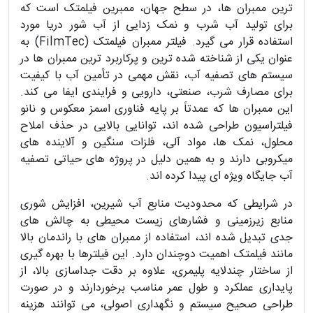
ترین ممبران ها، در سطح جهان، ممبرین فیلمتک است که
برای تولید آب شرب و نمک زدایی از آب شور دریا مورد
استفاده قرار می گیرد. فیلتر ممبران فیلمتک (FilmTec) به
عنوان یکی از شناخته شده ترین و پرکاربرد ترین ممبران ها در
سیستم های تصفیه آب، نقش مهمی در تأمین آب با کیفیت
برای مصارف شرب، صنعتی، دارویی و فرایندی ایفا می کند.
این ممبران ها که عمدتاً بر پایه فناوری اسمز معکوس و نانو
فیلتراسیون طراحی شده اند، توانایی بالایی در حذف املاح
محلول، نمک ها، مواد آلی، فلزات سنگین و آلاینده های
میکروبی دارند و به همین دلیل در پروژه های حیاتی تصفیه
آب جایگاه ویژه ای پیدا کرده اند.
در شرایطی که محدودیت منابع آب شیرین، افزایش شوری
منابع زیرزمینی و فشارهای زیست محیطی به چالش های
جدی تبدیل شده اند، استفاده از ممبران های با راندمان بالا
مانند فیلمتک اهمیت دوچندان دارد. این فیلترها با بهره گیری
از ساختار چندلایه پلیمری، علاوه بر دقت جداسازی بالا، از
پایداری عملکرد و طول عمر مناسب برخوردارند و در صورت
طراحی صحیح سیستم و نگهداری اصولی، می توانند هزینه