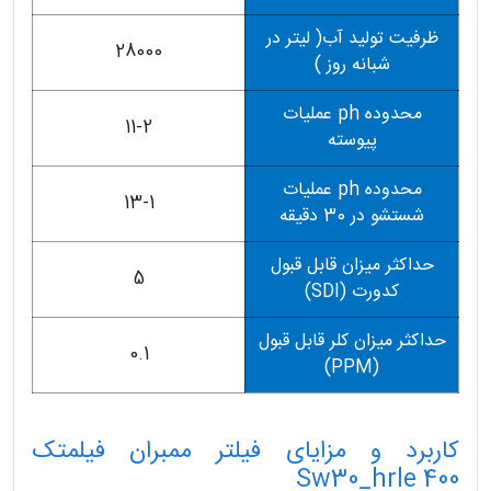
ظرفیت تولید آب( لیتر در
28000
شبانه روز )
محدوده ph عملیات
11-2
پیوسته
محدوده ph عملیات
13-1
شستشو در 30 دقیقه
حداکثر میزان قابل قبول
5
کدورت (SDI)
حداکثر میزان کلر قابل قبول
0.1
(PPM)
کاربرد و مزایای فیلتر ممبران فیلمتک
Sw30_hrle 400