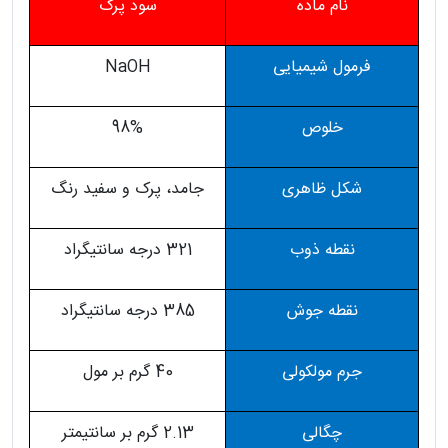
نام ماده
سود پرک
فرمول شیمیایی
NaOH
خلوص
98%
شکل ظاهری
جامد، پرک و سفید رنگ
نقطه ذوب
321
درجه سانتیگراد
نقطه جوش
385
درجه سانتیگراد
جرم مولکولی
40
گرم بر مول
چگالی
2.13
گرم بر سانتیمتر