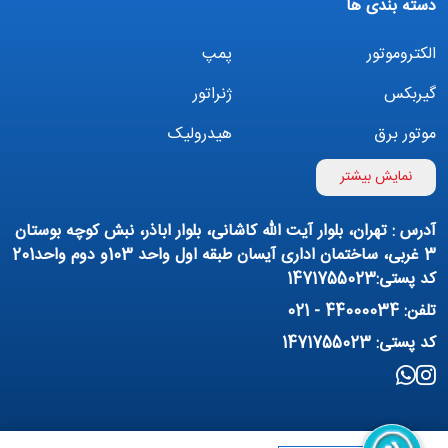
دسته بندی ها
الکتروموتور
پمپ
گیربکس
ژنراتور
موتور برق
هیدرولیک
اینورتر
بوستر پمپ
نمایش بیشتر
تهویه مطبوع
کمپرسور
آدرس : تهران، بلوار آیت الله کاشانی، بلوار اباذر، نبش کوچه بوستان
پمپ هواده
پمپ وکیوم
3 غربی، ساختمان اداری آیسان طبقه اول واحد 103و دوم واحد201
کد پستی:1471755023
فیلتراسیون و تصفیه
پنوماتیک
تلفن: 44000034 - 021
منبع آب (تانکر آب)
روانکار صنعتی
کد پستی: 1471755023
مواد شیمیایی
تجهیزات ساختمانی
برق صنعتی