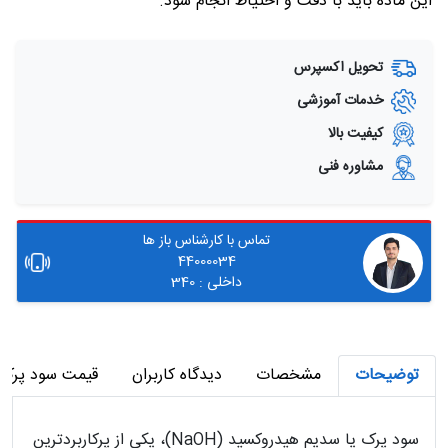
این ماده باید با دقت و احتیاط انجام شود.
تحویل اکسپرس
خدمات آموزشی
کیفیت بالا
مشاوره فنی
تماس با کارشناس باز ها
44000034
داخلی : 340
توضیحات
مشخصات
دیدگاه کاربران
قیمت سود پرک
سود پرک یا سدیم هیدروکسید (NaOH)، یکی از پرکاربردترین