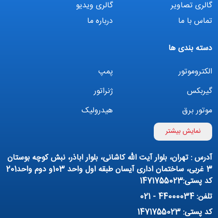
گالری تصاویر
گالری ویدیو
تماس با ما
درباره ما
دسته بندی ها
الکتروموتور
پمپ
گیربکس
ژنراتور
موتور برق
هیدرولیک
اینورتر
بوستر پمپ
نمایش بیشتر
تهویه مطبوع
کمپرسور
آدرس : تهران، بلوار آیت الله کاشانی، بلوار اباذر، نبش کوچه بوستان
پمپ هواده
پمپ وکیوم
3 غربی، ساختمان اداری آیسان طبقه اول واحد 103و دوم واحد201
کد پستی:1471755023
فیلتراسیون و تصفیه
پنوماتیک
تلفن: 44000034 - 021
منبع آب (تانکر آب)
روانکار صنعتی
کد پستی: 1471755023