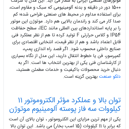
موتورهای صنعتی ایرانی به شمار می‌ آید. این مدل با سرعت
1500 دور در دقیقه و بدنه‌ آلومینیومی که سبک و مقاوم است،
برای استفاده مداوم در محیط‌ های صنعتی طراحی شده؛ کم‌
صدا کار می‌ کند و راندمان بالایی هم دارد. موتوژن این موتور
را بر پایه استانداردهای بین‌ المللی مانند IEC، سطح حفاظت
IP54 و کلاس حرارتی F تولید کرده تا هم از نظر عملکرد فنی
قابل‌ اعتماد باشد و هم از نظر قیمت، انتخابی اقتصادی برای
صنایع داخلی محسوب شود. اگر قصد راه‌ اندازی پمپ،
کمپرسور، فن یا خطوط انتقال دارید، این مدل از نگاه بسیاری
از کارشناسان فنی یکی از بهترین انتخاب‌ ها است. اگر به
دنبال خرید محصولات باکیفیت و خدمات مطمئن هستید،
دلکو صنعت
بهترین گزینه است.
توان بالا و عملکرد مؤثر الکتروموتور 11
کیلووات سه فاز پوسته آلومینیوم موتوژن
یکی از مهم‌ ترین مزایای این الکتروموتور ، توان بالای آن است
که برابر با 11 کیلووات (15 اسب بخار) می‌ باشد. این توان بالا