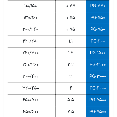
110/150
0.37
PG-370
130/160
0.55
PG-550
200/240
0.75
PG-750
220/280
1.1
PG-1100
240/300
1.5
PG-1500
260/360
2.2
PG-2200
300/400
3
PG-3000
320/450
4
PG-4000
450/500
5.5
PG-5500
450/600
7.5
PG-7500