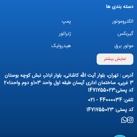
دسته بندی ها
الکتروموتور
پمپ
گیربکس
ژنراتور
موتور برق
هیدرولیک
اینورتر
بوستر پمپ
نمایش بیشتر
تهویه مطبوع
کمپرسور
آدرس : تهران، بلوار آیت الله کاشانی، بلوار اباذر، نبش کوچه بوستان
پمپ هواده
پمپ وکیوم
3 غربی، ساختمان اداری آیسان طبقه اول واحد 103و دوم واحد201
کد پستی:1471755023
فیلتراسیون و تصفیه
پنوماتیک
تلفن: 44000034 - 021
منبع آب (تانکر آب)
روانکار صنعتی
کد پستی: 1471755023
مواد شیمیایی
تجهیزات ساختمانی
برق صنعتی