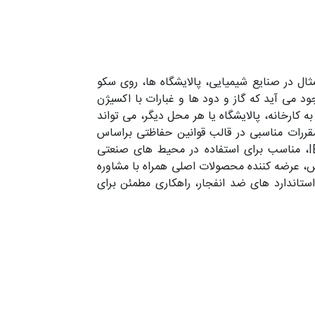
ال در صنایع شیمیایی، پالایشگاه ها، روی سکو
 می آید که گاز و دود ها و غبارات با اکسیژن
 کارخانه، پالایشگاه یا هر محل دیگر، می تواند
 مقررات مناسبی در قالب قوانین حفاظتی براساس
استاندارد های ملی و بین المللی به اجرا گذاشته می شود. فروش الکتروموتور ضد انفجار زیمنس با استاندارد IECEx، مناسب برای استفاده در محیط های صنعتی
نس، عرضه کننده محصولات اصلی همراه با مشاوره
ش موتور Ex-proof Siemens با گواهی بین‌ المللی و استاندارد های ضد انفجار، راهکاری مطمئن برای