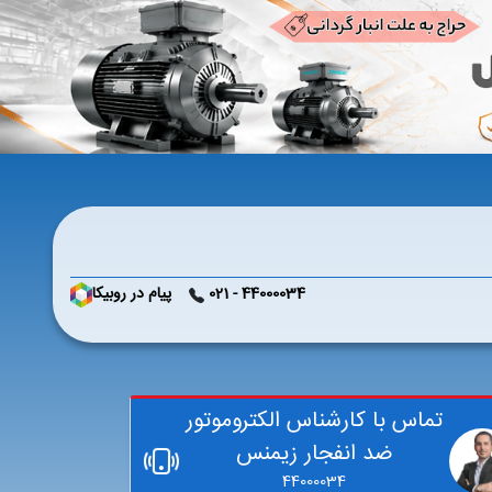
44000034 - 021
پیام در روبیکا
تماس با کارشناس الکتروموتور
ضد انفجار زیمنس
44000034