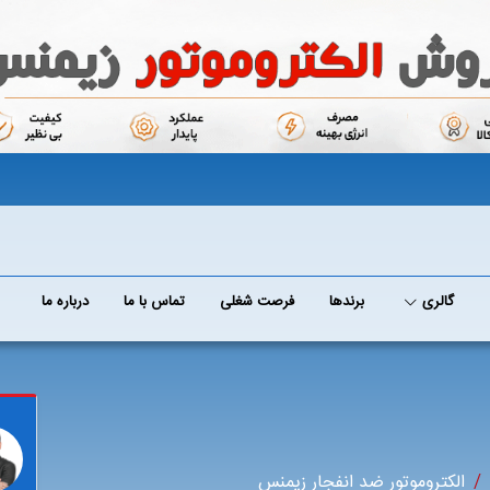
گالری
برند‌ها
فرصت شغلی
تماس با ما
درباره ما
الکتروموتور ضد انفجار زیمنس