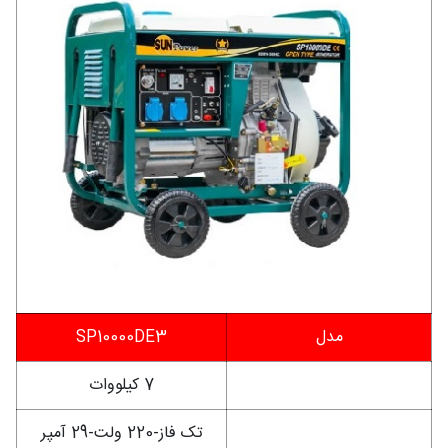
مدل
SP10000DE3
توان
7 کیلووات
برق خروجی
تک فاز-220 ولت-29 آمپر