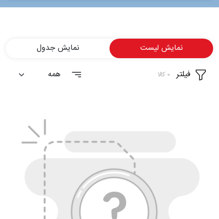
شغلی
تماس
نمایش لیست
نمایش جدول
با ما
فیلتر
درباره
0 کالا
ما