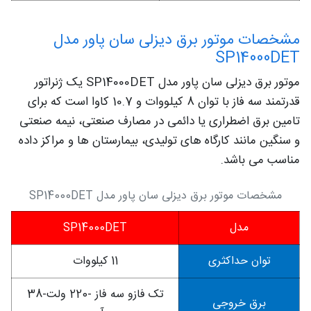
مشخصات موتور برق دیزلی سان پاور مدل
SP14000DET
موتور برق دیزلی سان پاور مدل SP14000DET یک ژنراتور
قدرتمند سه فاز با توان 8 کیلووات و 10.7 کاوا است که برای
تامین برق اضطراری یا دائمی در مصارف صنعتی، نیمه صنعتی
و سنگین مانند کارگاه های تولیدی، بیمارستان ها و مراکز داده
مناسب می باشد.
مشخصات موتور برق دیزلی سان پاور مدل SP14000DET
مدل
SP14000DET
توان حداکثری
11 کیلووات
تک فازو سه فاز -220 ولت-38
برق خروجی