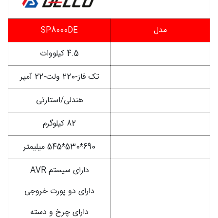
مدل
SP8000DE
توان
4.5 کیلووات
برق خروجی
تک فاز-220 ولت-22 آمپر
روش راه اندازی
هندلی/استارتی
وزن
82 کیلوگرم
ابعاد (طول*عرض*ارتفاع)
690*530*545 میلیمتر
دارای سیستم AVR
دارای دو پورت خروجی
سایر توضیحات
دارای چرخ و دسته