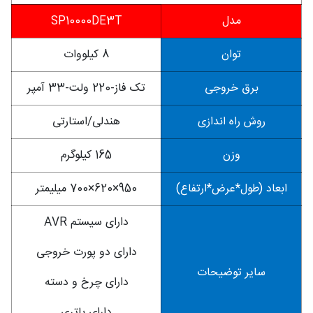
مدل
SP10000DE3T
توان
8 کیلووات
برق خروجی
تک فاز-220 ولت-33 آمپر
روش راه اندازی
هندلی/استارتی
وزن
165 کیلوگرم
ابعاد (طول*عرض*ارتفاع)
950×620×700 میلیمتر
دارای سیستم AVR
دارای دو پورت خروجی
سایر توضیحات
دارای چرخ و دسته
دارای باتری