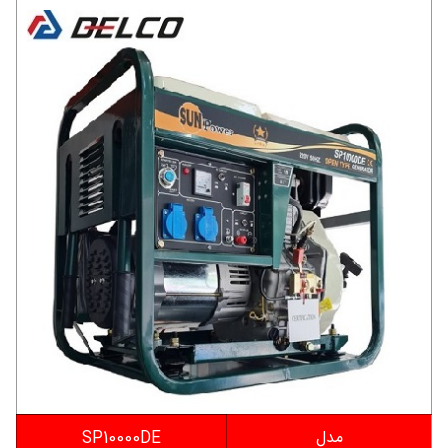
مدل
SP10000DE