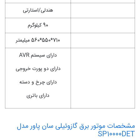
روش راه اندازی
هندلی/استارتی
وزن
90 کیلوگرم
ابعاد (طول*عرض*ارتفاع)
710*550*560 میلیمتر
دارای سیستم AVR
دارای دو پورت خروجی
سایر توضیحات
دارای چرخ و دسته
دارای باتری
مشخصات موتور برق گازوئیلی سان پاور مدل
SP10000DET