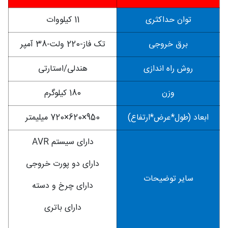
توان حداکثری
11 کیلووات
برق خروجی
تک فاز-220 ولت-38 آمپر
روش راه اندازی
هندلی/استارتی
وزن
180 کیلوگرم
ابعاد (طول*عرض*ارتفاع)
950×620×720 میلیمتر
دارای سیستم AVR
دارای دو پورت خروجی
سایر توضیحات
دارای چرخ و دسته
دارای باتری