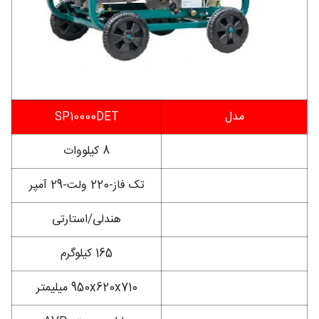
مدل
SP10000DET
توان
8 کیلووات
برق خروجی
تک فاز-220 ولت-29 آمپر
روش راه اندازی
هندلی/استارتی
وزن
165 کیلوگرم
ابعاد (طول*عرض*ارتفاع)
950x620x710 میلیمتر