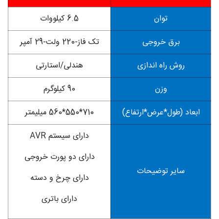
توان
6.5 کیلووات
برق خروجی
تک فاز-220 ولت-29 آمپر
روش راه اندازی
هندلی/استارتی
وزن
90 کیلوگرم
ابعاد (طول*عرض*ارتفاع)
710*550*560 میلیمتر
دارای سیستم AVR
دارای دو پورت خروجی
سایر توضیحات
دارای چرخ و دسته
دارای باتری