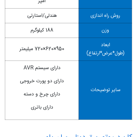
آمپر
روش راه اندازی
هندلی/استارتی
وزن
188 کیلوگرم
ابعاد
950×620×720 میلیمتر
(طول*عرض*ارتفاع)
دارای سیستم AVR
دارای دو پورت خروجی
سایر توضیحات
دارای چرخ و دسته
دارای باتری