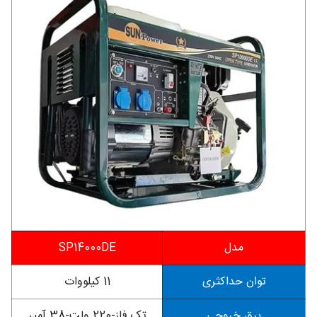
مدل
SP14000DE
توان حداکثری
11 کیلووات
برق خروجی
تک فاز-220 ولت-38 آمپر