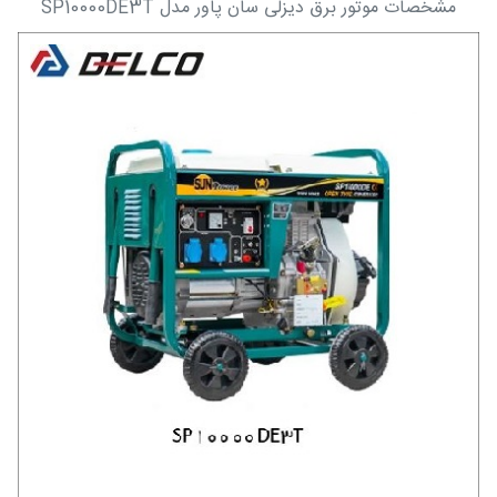
مشخصات موتور برق دیزلی سان پاور مدل SP10000DE3T