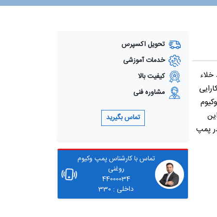
تحویل اکسپرس
خدمات آموزشی
د خلاء
کیفیت بالا
ارایی
مشاوره فنی
کیوم
ین
تماس بگیرید
در پمپ
تماس با کارشناس پمپ وکیوم
روغنی
44000034
داخلی : 330