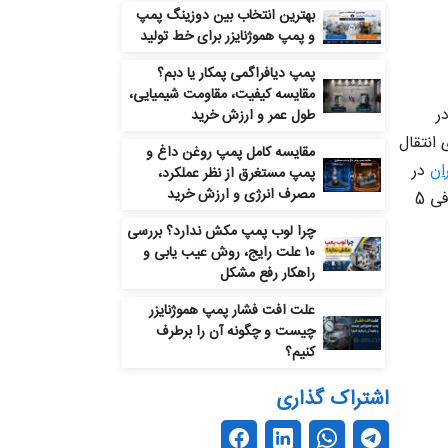
بهترین انتخاب بین دوزینگ پمپ
و پمپ هموژنایزر برای خط تولید
پمپ دیافراگمی پمکار یا دبم؟
مقایسه کیفیت، مقاومت شیمیایی،
ر
طول عمر و ارزش خرید
 انتقال
مقایسه کامل پمپ روغن داغ و
ان
در
پمپ مستغرق از نظر عملکرد،
مصرف انرژی و ارزش خرید
سایزها و ظرفیت‌های متفاوت، بسته به نوع کاربرد، مشخصات فنی و نیازهای بهره‌برداران انتخاب می‌شوند. در ادامه، به معرفی 5
چرا لوب پمپ مکش ندارد؟ بررسی
۱۰ علت رایج، روش عیب‌ یابی و
راهکار رفع مشکل
علت افت فشار پمپ هموژنایزر
چیست و چگونه آن را برطرف
کنیم؟
اشتراک گذاری