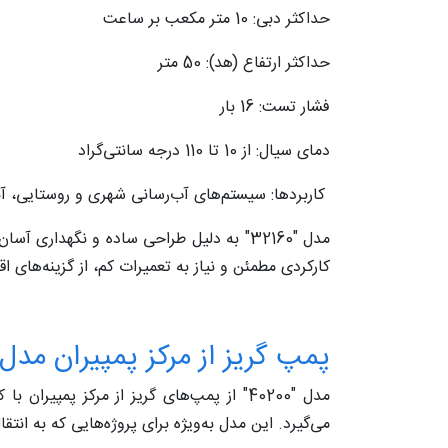
حداکثر دبی: 10 متر مکعب بر ساعت
حداکثر ارتفاع (هد): 50 متر
فشار تست: 16 بار
دمای سیال: از 10 تا 110 درجه سانتی‌گراد
کاربردها: سیستم‌های آب‌رسانی شهری و روستایی، آ
مدل "32160" به دلیل طراحی ساده و نگهداری آسان، برای مصارف متنوع و پروژه‌های کوچک تا متوسط مناسب است. این
کارکردی مطمئن و نیاز به تعمیرات کم، از گزینه‌های ا
پمپ گریز از مرکز پمپیران مدل "40200
مدل "40200" از پمپ‌های گریز از مرکز پمپ
می‌گیرد. این مدل به‌ویژه برای پروژه‌هایی که به انت