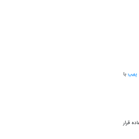
پمپ
با
ده قرار