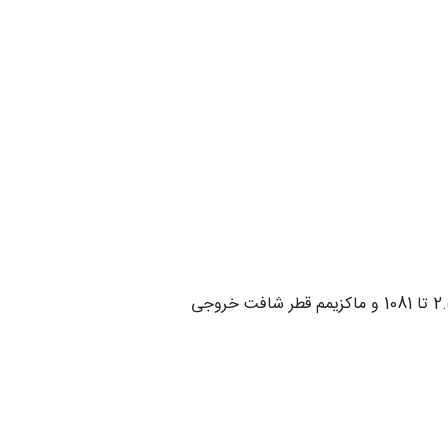
الکتروگیربکس شافت مستقیم بونفیلیولی قابلیت انتقال حداکثر توان 12000 نیوتن متر را دارند. محدوده نسبت تبدیل از 2.5 تا 1081 و ماکزیمم قطر شافت خروجی