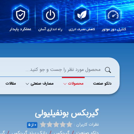
دلکو صنعت
محصولات
مصارف صنعتی
مقالات
گیربکس بونفیلیولی
نظرات کاربران :
0 از ۵
دلکو صنعت
گیربکس
بانک برند گیربکس
گیر