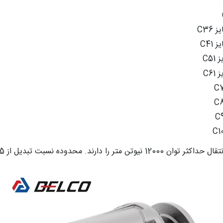
C36
C41
C5
C6