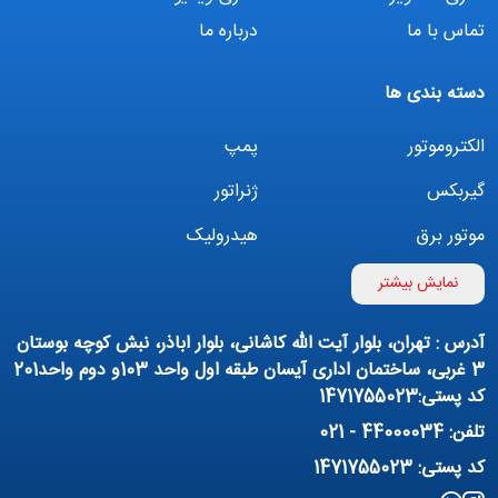
تماس با ما
درباره ما
دسته بندی ها
الکتروموتور
پمپ
گیربکس
ژنراتور
موتور برق
هیدرولیک
اینورتر
بوستر پمپ
نمایش بیشتر
تهویه مطبوع
کمپرسور
آدرس : تهران، بلوار آیت الله کاشانی، بلوار اباذر، نبش کوچه بوستان
پمپ هواده
پمپ وکیوم
3 غربی، ساختمان اداری آیسان طبقه اول واحد 103و دوم واحد201
کد پستی:1471755023
فیلتراسیون و تصفیه
پنوماتیک
تلفن: 44000034 - 021
منبع آب (تانکر آب)
روانکار صنعتی
کد پستی: 1471755023