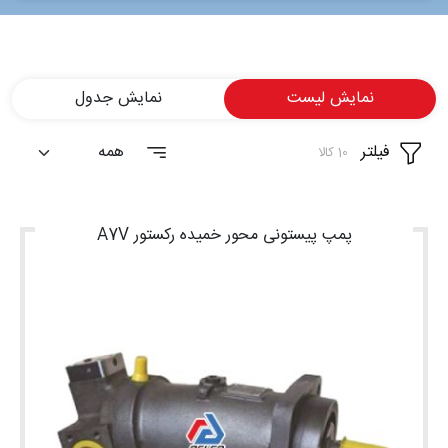
شغلی
تماس
نمایش لیست
نمایش جدول
با ما
فیلتر
درباره
10 کالا
ما
پمپ پیستونی محور خمیده رکستور A7V