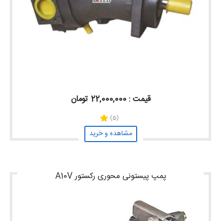
قیمت : 22,000,000 تومان
(5)
مشاهده و خرید
پمپ پیستونی محوری رکستور A10V