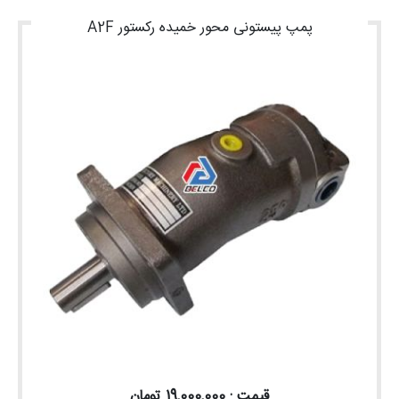
پمپ پیستونی محور خمیده رکستور A2F
قیمت : 19,000,000 تومان