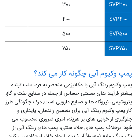
1
300
SVP300
5
400
SVP400
5
500
SVP500
2
750
SVP750
پمپ وکیوم آبی چگونه کار می‌ کند؟
پمپ وکیوم رینگ آبی با مکانیزمی منحصر به فرد، قلب تپنده
بیشتر فرآیند های صنعتی حساس از جمله در صنایع نفت و گاز،
پتروشیمی، نیروگاه‌ ها و صنایع دارویی است. درک چگونگی طرز
کار پمپ وکیوم رینگ آبی برای تضمین راندمان، پایداری و
جلوگیری از خرابی‌ های پر هزینه، امری ضروری محسوب می‌
شود. برخلاف پمپ‌ های خلاء سنتی، پمپ‌ های رینگ آبی از
یک رینگ مایع (معمولاً آب) برای ایجاد خلاء استفاده می‌ کنند