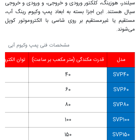
سیلندر، هوزینگ، کلکتور ورودی و خروجی، و ورودی و خروجی
سیال هستند. این اجزا بسته به ابعاد پمپ وکیوم رینگ آب،
مستقیم یا غیرمستقیم بر روی شاسی با الکتروموتور کوپل
می‌شوند.
مشخصات فنی پمپ وکیوم آبی
مدل
قدرت مکندگی (متر مکعب بر ساعت)
توان الکترومو
5
40
SVP40
5
60
SVP60
3
80
SVP80
3
100
SVP100
4
150
SVP150