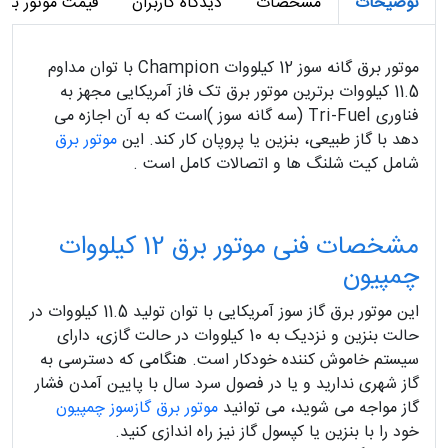
توضیحات
مشخصات
دیدگاه کاربران
قیمت موتور برق گازسوز 12 کیلوو
موتور برق گانه سوز 12 کیلووات Champion با توان مداوم
11.5 کیلووات برترین موتور برق تک فاز آمریکایی مجهز به
فناوری Tri-Fuel (سه گانه سوز )است که به آن اجازه می
دهد با گاز طبیعی، بنزین یا پروپان کار کند. این
موتور برق
شامل کیت شلنگ ها و اتصالات کامل است .
مشخصات فنی موتور برق 12 کیلووات
چمپیون
این موتور برق گاز سوز آمریکایی با توان تولید 11.5 کیلووات در
حالت بنزین و نزدیک به 10 کیلووات در حالت گازی، دارای
سیستم خاموش کننده خودکار است. هنگامی که دسترسی به
گاز شهری ندارید و یا در فصول سرد سال با پایین آمدن فشار
گاز مواجه می شوید، می توانید
موتور برق گازسوز چمپیون
خود را با بنزین یا کپسول گاز نیز راه اندازی کنید.