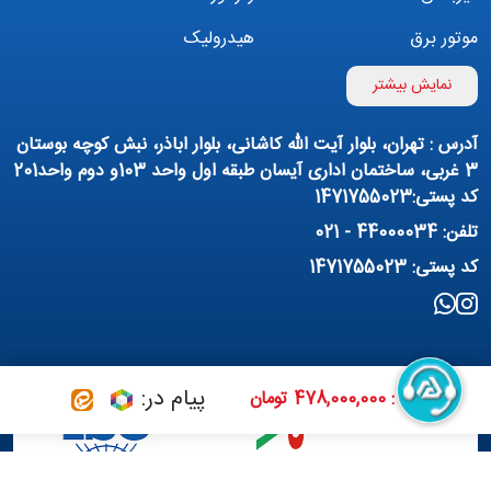
موتور برق
هیدرولیک
اینورتر
بوستر پمپ
نمایش بیشتر
تهویه مطبوع
کمپرسور
آدرس : تهران، بلوار آیت الله کاشانی، بلوار اباذر، نبش کوچه بوستان
پمپ هواده
پمپ وکیوم
3 غربی، ساختمان اداری آیسان طبقه اول واحد 103و دوم واحد201
کد پستی:1471755023
فیلتراسیون و تصفیه
پنوماتیک
تلفن: 44000034 - 021
منبع آب (تانکر آب)
روانکار صنعتی
کد پستی: 1471755023
مواد شیمیایی
تجهیزات ساختمانی
برق صنعتی
پیام در:
قیمت : 478,000,000 تومان