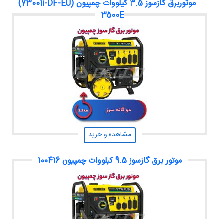
موتوربرق گازسوز 3.5 کیلووات چمپیون (73001i-DF-EU)
3500E
مشاهده و خرید
موتور برق گازسوز 9.5 کیلووات چمپیون 100416