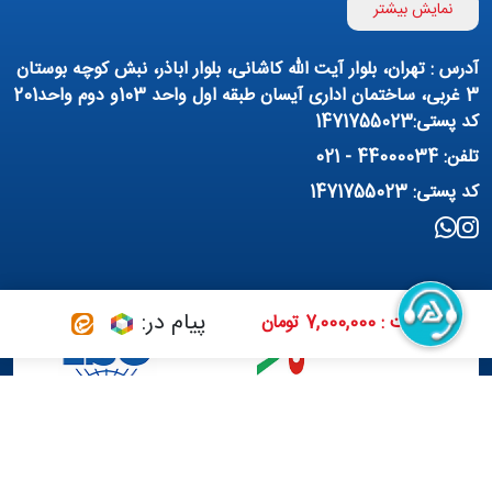
اینورتر
بوستر پمپ
نمایش بیشتر
تهویه مطبوع
کمپرسور
آدرس : تهران، بلوار آیت الله کاشانی، بلوار اباذر، نبش کوچه بوستان
پمپ هواده
پمپ وکیوم
3 غربی، ساختمان اداری آیسان طبقه اول واحد 103و دوم واحد201
کد پستی:1471755023
فیلتراسیون و تصفیه
پنوماتیک
تلفن: 44000034 - 021
منبع آب (تانکر آب)
روانکار صنعتی
کد پستی: 1471755023
مواد شیمیایی
تجهیزات ساختمانی
برق صنعتی
پیام در:
قیمت : 7,000,000 تومان
طراحی سایت :
شرکت ره وب