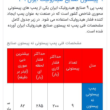
پمپ پی 9 صنایع هیدرولیک ایران یکی از پمپ های پیستونی
محوری شاخص کشور است که در صنعت به عنوان پمپ ایجاد
کننده فشار هیدرولیک استفاده می شود. در زیر جدول کامل
مشخصات فنی پمپ نه پیستون صنایع هیدرولیک ایران آورده
شده است.
مشخصات فنی پمپ پیستونی نه پیستون صنایع هیدر
حداکثر
بیشترین
حداکثر
فشار
دبی
جهت
تعداد
فشار
مدل
لحظه
عبوری
دورا
پیستونی
کاری
ای
(لیتر بر
شاف
(بار)
(بار)
دقیقه)
پمپ
پیستونی
نه
ساعتگر
پیستون
9
200
285
82
پادساعت