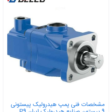
مشخصات فنی پمپ هیدرولیک پیستونی
9 پیستون صنایع هیدرولیک ایران P9