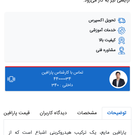
آرایشی نیز به کار می‌رود.
تحویل اکسپرس
خدمات آموزشی
کیفیت بالا
مشاوره فنی
تماس با کارشناس پارافین
44000034
داخلی : 340
توضیحات
مشخصات
دیدگاه کاربران
قیمت پارافین م
پارافین مایع، یک ترکیب هیدروکربنی اشباع است که از