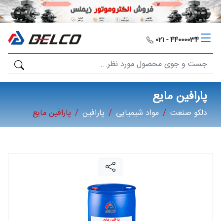
دلکو
صنعت
44000034 - 021
محصولات
مصارف
پارافین مایع
صنعتی
دلکو صنعت
مواد شیمیایی
پارافین
پارافین مایع
مقالات
گالری
برند
ها
فرصت