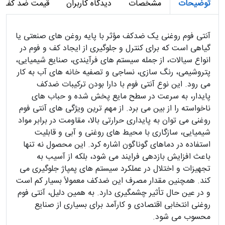
توضیحات
مشخصات
دیدگاه کاربران
قیمت ضد کف ر
آنتی فوم روغنی یک ضدکف مؤثر با پایه روغن های صنعتی یا
گیاهی است که برای کنترل و جلوگیری از ایجاد کف و فوم در
انواع سیالات، از جمله سیستم های فرآیندی، صنایع شیمیایی،
پتروشیمی، رنگ سازی، نساجی و تصفیه خانه های آب به کار
می رود. این نوع آنتی فوم با دارا بودن ترکیبات ضدکف
پایدار، به سرعت در سطح مایع پخش شده و حباب های
ناخواسته را از بین می برد. از مهم ترین ویژگی های آنتی فوم
روغنی می توان به پایداری حرارتی بالا، مقاومت در برابر مواد
شیمیایی، سازگاری با محیط های روغنی و آبی و قابلیت
استفاده در دماهای گوناگون اشاره کرد. این محصول نه تنها
باعث افزایش بازدهی فرایند می شود، بلکه از آسیب به
تجهیزات و اختلال در عملکرد سیستم های پمپاژ جلوگیری می
کند. همچنین مقدار مصرف این ضدکف معمولاً بسیار کم است
و در عین حال تأثیر چشمگیری دارد. به همین دلیل، آنتی فوم
روغنی انتخابی اقتصادی و کارآمد برای بسیاری از صنایع
محسوب می شود.