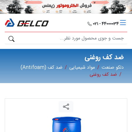
دلکو
صنعت
44000034 - 021
محصولات
مصارف
ضد کف روغنی
صنعتی
دلکو صنعت
مواد شیمیایی
ضد کف (Antifoam)
ضد کف روغنی
مقالات
گالری
برند
ها
فرصت