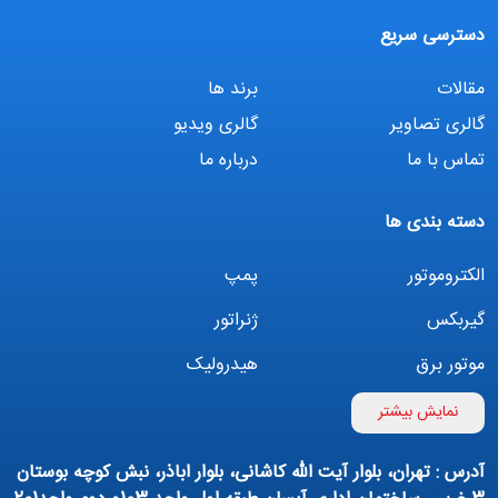
دسترسی سریع
مقالات
برند ها
گالری تصاویر
گالری ویدیو
تماس با ما
درباره ما
دسته بندی ها
الکتروموتور
پمپ
گیربکس
ژنراتور
موتور برق
هیدرولیک
اینورتر
بوستر پمپ
نمایش بیشتر
تهویه مطبوع
کمپرسور
آدرس : تهران، بلوار آیت الله کاشانی، بلوار اباذر، نبش کوچه بوستان