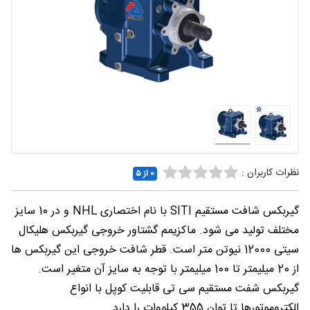
شغلی
تماس
با ما
درباره
ما
نظرات کاربران :
0 از ۵
گیربکس شافت مستقیم SITI با نام اختصاری NHL و در 10 سایز
مختلف تولید می شود. ماکزیمم گشتاور خروجی گیربکس هلیکال
سیتی 12000 نیوتن متر است. قطر شافت خروجی این گیربکس ها
از 20 میلیمتر تا 100 میلیمتر با توجه به سایز آن متغیر است.
گیربکس شفت مستقیم سی تی قابلیت کوپل با انواع
الکتروموتورها تا توان 355 کیلووات را دارد.