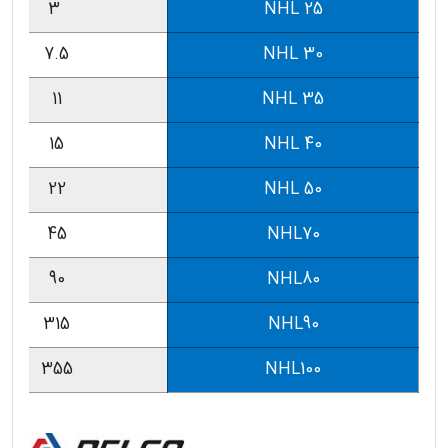
3
NHL 25
7.5
NHL 30
11
NHL 35
15
NHL 40
22
NHL 50
45
NHL70
90
NHL80
315
NHL90
355
NHL100