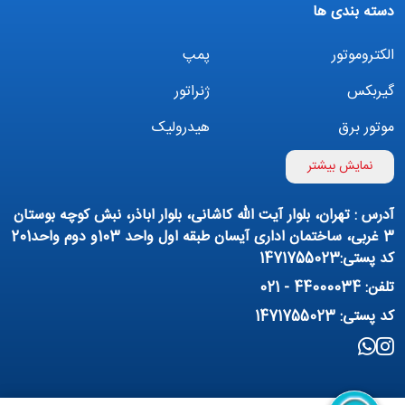
دسته بندی ها
الکتروموتور
پمپ
گیربکس
ژنراتور
موتور برق
هیدرولیک
اینورتر
بوستر پمپ
نمایش بیشتر
تهویه مطبوع
کمپرسور
آدرس : تهران، بلوار آیت الله کاشانی، بلوار اباذر، نبش کوچه بوستان
پمپ هواده
پمپ وکیوم
3 غربی، ساختمان اداری آیسان طبقه اول واحد 103و دوم واحد201
کد پستی:1471755023
فیلتراسیون و تصفیه
پنوماتیک
تلفن: 44000034 - 021
منبع آب (تانکر آب)
روانکار صنعتی
کد پستی: 1471755023
مواد شیمیایی
تجهیزات ساختمانی
برق صنعتی