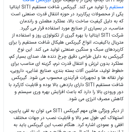
برند SITI ایتالیا یکی از باکیفیت ترین
گیربکس شافت
مستقیم
را تولید می کند. گیربکس شافت مستقیم SITI ایتالیا
یکی از محصولات پرکاربرد در حوزه انتقال قدرت صنعتی است
که به دلیل کیفیت ساخت بالا، عملکرد مطمئن و راندمان
مناسب، در بسیاری از صنایع مورد استفاده قرار می گیرد.
شرکت SITI ایتالیا با بهره گیری از تکنولوژی روز و استفاده از
متریال باکیفیت، انواع گیربکس هلیکال شافت مستقیم را برای
کاربردهای سبک و سنگین صنعتی تولید می کند. این نوع
گیربکس به دلیل طراحی دقیق چرخ دنده ها، صدای بسیار کم،
عملکرد بدون لرزش و انتقال قدرت نرم، گزینه ای مناسب برای
خطوط تولید، ماشین آلات بسته بندی، صنایع غذایی، دارویی،
نوار نقاله ها و تجهیزات فرآیندی محسوب می شود. گیربکس
شافت مستقیم SITI دارای بازدهی بالا بوده و قابلیت کارکرد با
دور ورودی بالا را دارد که باعث افزایش بهره وری سیستم و
کاهش مصرف انرژی می شود.
از دیگر ویژگی های مهم گیربکس SITI می توان به لقی پایین،
استهلاک کم، طول عمر بالا و قابلیت نصب در جهات مختلف
افقی و عمودی اشاره کرد. هنگام نصب این گیربکس باید به