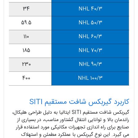
34
NHL 40/3
59.5
NHL 50/3
110
NHL 60/3
185
NHL 70/3
230
NHL 90/3
400
NHL 100/3
کاربرد گیربکس شافت مستقیم SITI
گیربکس شافت مستقیم SITI ایتالیا به دلیل طراحی هلیکال،
راندمان بالا و توانایی انتقال گشتاور مناسب، در بسیاری از
صنایع برای راه اندازی تجهیزات مکانیکی مورد استفاده قرار
می گیرد. این نوع گیربکس با عملکرد مطمئن و استهلاک