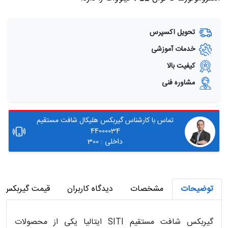
تحویل اکسپرس
خدمات آموزشی
کیفیت بالا
مشاوره فنی
تماس با کارشناس گیربکس هلیکال شافت مستقیم
44000034
داخلی : 300
توضیحات
مشخصات
دیدگاه کاربران
قیمت گیربکس شا
گیربکس شافت مستقیم SITI ایتالیا یکی از محصولات