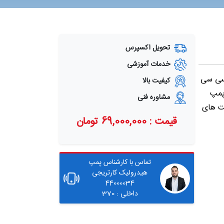
تحویل اکسپرس
خدمات آموزشی
ارتریجی یا پره ای ویکرز دارای حداکثر جابجایی حجمی 193 سی سی
کیفیت بالا
ت های پمپ
مشاوره فنی
یت های
قیمت : 69,000,000 تومان
تماس با کارشناس پمپ
هیدرولیک کارتریجی
44000034
داخلی : 370