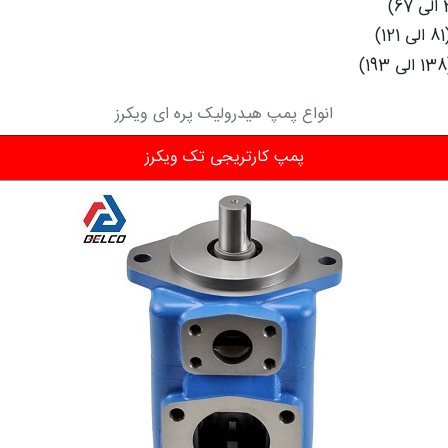
ی 121)
1)
انواع پمپ هیدرولیک پره ای ویکرز
پمپ کارتریجی تک ویکرز