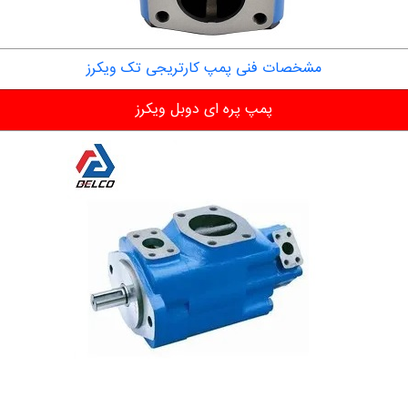
مشخصات فنی پمپ کارتریجی تک ویکرز
پمپ پره ای دوبل ویکرز