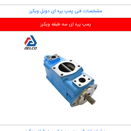
مشخصات فنی پمپ پره ای دوبل ویکرز
پمپ پره ای سه طبقه ویکرز