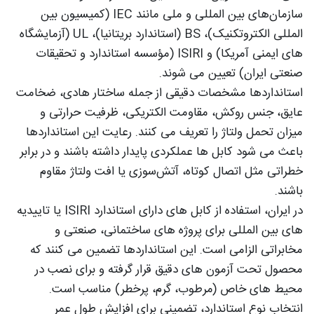
سازمان‌های بین‌ المللی و ملی مانند IEC (کمیسیون بین‌
المللی الکتروتکنیک)، BS (استاندارد بریتانیا)، UL (آزمایشگاه‌
های ایمنی آمریکا) و ISIRI (مؤسسه استاندارد و تحقیقات
صنعتی ایران) تعیین می‌ شوند.
استانداردها مشخصات دقیقی از جمله ساختار هادی، ضخامت
عایق، جنس روکش، مقاومت الکتریکی، ظرفیت حرارتی و
میزان تحمل ولتاژ را تعریف می‌ کنند. رعایت این استانداردها
باعث می‌ شود کابل‌ ها عملکردی پایدار داشته باشند و در برابر
خطراتی مثل اتصال کوتاه، آتش‌سوزی یا افت ولتاژ مقاوم
باشند.
در ایران، استفاده از کابل‌ های دارای استاندارد ISIRI یا تاییدیه‌
های بین‌ المللی برای پروژه‌ های ساختمانی، صنعتی و
مخابراتی الزامی است. این استانداردها تضمین می‌ کنند که
محصول تحت آزمون‌ های دقیق قرار گرفته و برای نصب در
محیط‌ های خاص (مرطوب، گرم، پرخطر) مناسب است.
انتخاب نوع استاندارد، تضمینی برای افزایش طول عمر