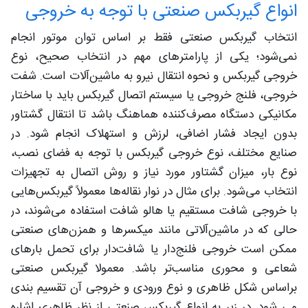
انواع گیربکس صنعتی با توجه به خروجی
انتخاب گیربکس صنعتی فقط بر اساس توان موتور انجام
نمی‌شود؛ یکی از پارامترهای مهم در انتخاب صحیح، نوع
خروجی گیربکس و نحوه انتقال نیرو به ماشین‌آلات است. شفت
خروجی، فلنج خروجی یا سیستم اتصال گیربکس باید با ساختار
مکانیکی دستگاه مصرف‌کننده هماهنگ باشد تا انتقال گشتاور
بدون ایجاد فشار اضافی، لرزش و استهلاک انجام شود. در
صنایع مختلف، نوع خروجی گیربکس با توجه به فضای نصب،
نوع بار، میزان گشتاور مورد نیاز و روش اتصال به تجهیزات
انتخاب می‌شود. برای مثال در نوار نقاله‌ها معمولاً گیربکس‌هایی
با خروجی شافت مستقیم یا هالو شافت استفاده می‌شوند، در
حالی که در ماشین‌آلاتی مانند میکسرها و همزن‌های صنعتی
ممکن است خروجی فلنج‌دار یا شافت‌دار برای تحمل بارهای
شعاعی و محوری مناسب‌تر باشد. معمولا گیربکس صنعتی
براساس شکل ظاهری و نوع ورودی و خروجی آن تقسیم بندی
می شود. در زیر به انواع گیربکس صنعتی از نظر ظاهری اشاره