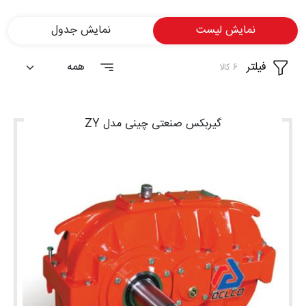
شغلی
نمایش لیست
نمایش جدول
تماس
فیلتر
6 کالا
با ما
درباره
ما
گیربکس صنعتی چینی مدل ZY