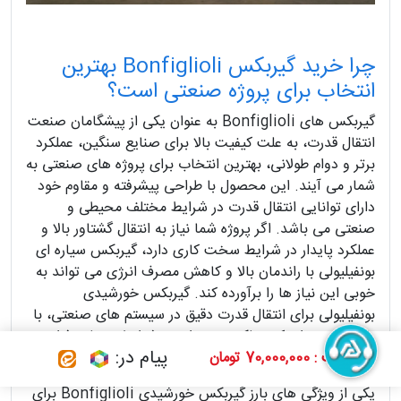
چرا خرید گیربکس Bonfiglioli بهترین
انتخاب برای پروژه صنعتی است؟
گیربکس های Bonfiglioli به عنوان یکی از پیشگامان صنعت
انتقال قدرت، به علت کیفیت بالا برای صنایع سنگین، عملکرد
برتر و دوام طولانی، بهترین انتخاب برای پروژه های صنعتی به
شمار می آیند. این محصول با طراحی پیشرفته و مقاوم خود
دارای توانایی انتقال قدرت در شرایط مختلف محیطی و
صنعتی می باشد. اگر پروژه شما نیاز به انتقال گشتاور بالا و
عملکرد پایدار در شرایط سخت کاری دارد، گیربکس سیاره ای
بونفیلیولی با راندمان بالا و کاهش مصرف انرژی می تواند به
خوبی این نیاز ها را برآورده کند. گیربکس خورشیدی
بونفیلیولی برای انتقال قدرت دقیق در سیستم های صنعتی، با
طراحی ویژه ای که عملکرد بهینه ای در شرایط مختلف فراهم
پیام در:
قیمت : 70,000,000 تومان
می آورد، انتخابی مناسب رای کارخانه های تولیدی است.
یکی از ویژگی های بارز گیربکس خورشیدی Bonfiglioli برای