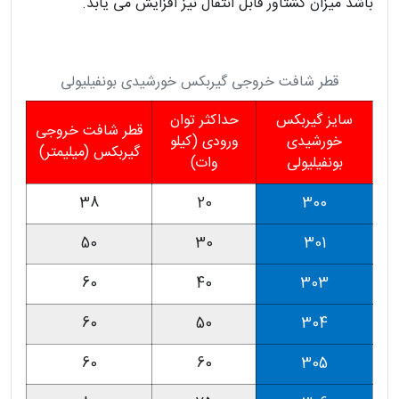
باشد میزان گشتاور قابل انتقال نیز افزایش می یابد.
قطر شافت خروجی گیربکس خورشیدی بونفیلیولی
سایز گیربکس
حداکثر توان
قطر شافت خروجی
خورشیدی
ورودی (کیلو
گیربکس (میلیمتر)
بونفیلیولی
وات)
38
20
300
50
30
301
60
40
303
60
50
304
60
60
305