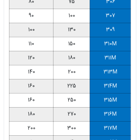
80
75
306
90
100
307
100
130
309
110
150
310M
120
180
311M
140
200
313M
160
225
314M
160
250
315M
180
270
316M
200
300
317M