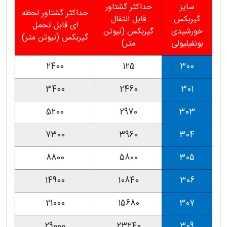
سایز
حداکثر گشتاور
حداکثر گشتاور لحظه
گیربکس
قابل انتقال
ای قابل تحمل
خورشیدی
گیربکس (نیوتن
گیربکس (نیوتن متر)
بونفیلیولی
متر)
2400
125
300
3400
2460
301
5200
2970
303
7300
3960
304
8800
5800
305
14900
10840
306
21000
15680
307
29000
23240
309