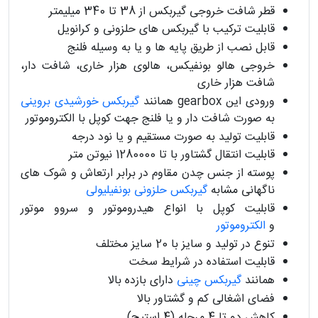
قطر شافت خروجی گیربکس از 38 تا 340 میلیمتر
قابلیت ترکیب با گیربکس های حلزونی و کرانویل
قابل نصب از طریق پایه ها و یا به وسیله فلنج
خروجی هالو بونفیکس، هالوی هزار خاری، شافت دار،
شافت هزار خاری
ورودی این gearbox همانند
گیربکس خورشیدی بروینی
به صورت شافت دار و یا فلنج جهت کوپل با الکتروموتور
قابلیت تولید به صورت مستقیم و یا نود درجه
قابلیت انتقال گشتاور با تا 1280000 نیوتن متر
پوسته از جنس چدن مقاوم در برابر ارتعاش و شوک های
ناگهانی مشابه
گیربکس حلزونی بونفیلیولی
قابلیت کوپل با انواع هیدروموتور و سروو موتور
و
الکتروموتور
تنوع در تولید و سایز با 20 سایز مختلف
قابلیت استفاده در شرایط سخت
همانند
گیربکس چینی
دارای بازده بالا
فضای اشغالی کم و گشتاور بالا
کاهش دو تا 4 مرحله (4 استیج)