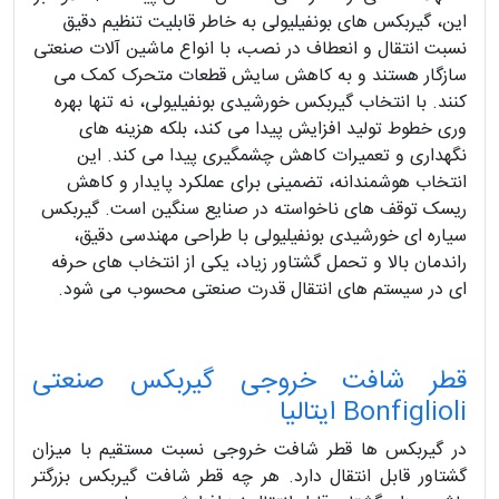
این، گیربکس های بونفیلیولی به خاطر قابلیت تنظیم دقیق
نسبت انتقال و انعطاف در نصب، با انواع ماشین آلات صنعتی
سازگار هستند و به کاهش سایش قطعات متحرک کمک می
کنند. با انتخاب گیربکس خورشیدی بونفیلیولی، نه تنها بهره
وری خطوط تولید افزایش پیدا می کند، بلکه هزینه های
نگهداری و تعمیرات کاهش چشمگیری پیدا می کند. این
انتخاب هوشمندانه، تضمینی برای عملکرد پایدار و کاهش
ریسک توقف های ناخواسته در صنایع سنگین است. گیربکس
سیاره ای خورشیدی بونفیلیولی با طراحی مهندسی دقیق،
راندمان بالا و تحمل گشتاور زیاد، یکی از انتخاب های حرفه
ای در سیستم های انتقال قدرت صنعتی محسوب می شود.
قطر شافت خروجی گیربکس صنعتی
Bonfiglioli ایتالیا
در گیربکس ها قطر شافت خروجی نسبت مستقیم با میزان
گشتاور قابل انتقال دارد. هر چه قطر شافت گیربکس بزرگتر