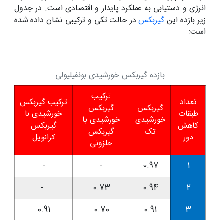
انرژی و دستیابی به عملکرد پایدار و اقتصادی است. در جدول
زیر بازده این
گیربکس
در حالت تکی و ترکیبی نشان داده شده
است:
بازده گیربکس خورشیدی بونفیلیولی
ترکیب
تعداد
ترکیب گیربکس
گیربکس
گیربکس
طبقات
خورشیدی با
خورشیدی
خورشیدی با
کاهش
گیربکس
تک
گیربکس
دور
کرانویل
حلزونی
-
-
0.97
1
-
0.73
0.94
2
0.91
0.70
0.91
3