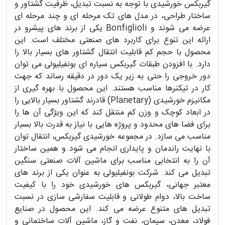
گیربکس خورشیدی با توجه به نسبت تبدیل، ظرفیت گشتاور و
ساختار طراحی، در مدل های تک مرحله ای و چند مرحله ای
عرضه می شوند و Bonfiglioli یکی از برند های پیشرو در
ارائه این تنوع برای کاربرد های صنعتی مختلف است. این
محصول با حجم کم قابلیت انتقال گشتاور های بسیار بالا را
دارد. با افزودن طبقات گیربکس سیاره ای بونفیلیولی می توان
دور خروجی را حتی به زیر یک دور در دقیقه رساند که جهت
کار در تیکنرها مناسب هستند. این محصول با بهره گیری از
مکانیزم خورشیدی (Planetary) قادرند گشتاور بسیار بالایی را
در ابعاد کوچک و وزن کم منتقل کند که این ویژگی آن ها را
برای فضا های محدود و پروژه هایی با نیاز به قدرت بالا بسیار
مناسب می سازد. در مجموعه خورشیدی گیربکس، انتقال توان
با نهایت راندمان و پایداری انجام می شود و همین ساختار
آن را به انتخابی مناسب برای ماشین آلات صنعتی سنگین
تبدیل می کند. شرکت بونفیلیولی به عنوان یکی از برند های
معتبر جهانی، گیربکس های خورشیدی خود را با کیفیت
ساخت بالا، دوام طولانی و قابلیت سفارشی سازی در نسبت
تبدیل های متنوع عرضه می کند. این محصول در صنایع
فولاد، معدن، سیمان، نفت و گاز، ماشین آلات ساختمانی و