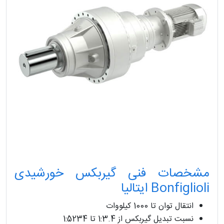
مشخصات فنی گیربکس خورشیدی
Bonfiglioli ایتالیا
انتقال توان تا 1000 کیلووات
نسبت تبدیل گیربکس از 1:3.4 تا 1:5234