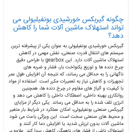
چگونه گیربکس خورشیدی بونفیلیولی می
تواند استهلاک ماشین آلات شما را کاهش
دهد؟
گیربکس خورشیدی بونفیلیولی به عنوان یکی از پیشرفته ترین
سیستم های انتقال قدرت صنعتی، نقش مهمی در کاهش
استهلاک ماشین آلات دارد. این gearbox با طراحی دقیق
چرخ دنده ها و توزیع یکنواخت بار، فشار و ضربه های
ناگهانی را به حداقل می رساند، که نتیجه آن افزایش طول عمر
تجهیزات و کاهش نیاز به تعمیرات مکرر است. استفاده از مواد
با کیفیت و آلیاژ های مقاوم در چرخ دنده ها، همچنین
روانکاری بهینه داخلی، اصطکاک داخلی را کاهش می دهد و
انرژی تلف شده را به حداقل می رساند. یکی دیگر از مزایای
گیربکس صنعتی بونفیلیولی، امکان عملکرد در شرایط بار متغیر
و محیط های صنعتی سخت است. این ویژگی باعث می شود
ماشین آلات بدون لرزش شدید یا افزایش دما کار کنند و
استهلاک ناشی از فشار های ناهمگن کاهش پیدا کند. علاوه بر