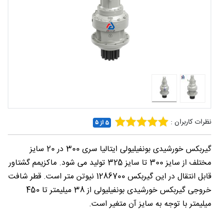
شغلی
تماس
با ما
درباره
ما
نظرات کاربران :
5 از ۵
گیربکس خورشیدی بونفیلیولی ایتالیا سری 300 در 20 سایز
مختلف از سایز 300 تا سایز 325 تولید می شود. ماکزیمم گشتاور
قابل انتقال در این گیربکس 1286700 نیوتن متر است. قطر شافت
خروجی گیربکس خورشیدی بونفیلیولی از 38 میلیمتر تا 450
میلیمتر با توجه به سایز آن متغیر است.