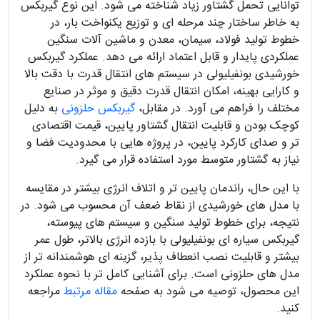
توانایی تحمل گشتاور زیاد شناخته می شود. این نوع گیربکس
به خاطر ساختار چند مرحله ای و توزیع یکنواخت بار، در
خطوط تولید فولاد، سیمان، معدن و ماشین آلات سنگین
عملکردی پایدار و قابل اعتماد ارائه می دهد. عملکرد گیربکس
خورشیدی بونفیلیولی در سیستم های انتقال قدرت با دقت بالا
و کارایی بهینه، امکان انتقال قدرت دقیق و موثر در صنایع
مختلف را فراهم می آورد. در مقابل،
گیربکس حلزونی
به دلیل
کوچک بودن و قابلیت انتقال گشتاور پایین، قیمت اقتصادی
تر و صدای کارکرد پایین، در پروژه هایی با محدودیت فضا و
نیاز به گشتاور متوسط مورد استفاده قرار می گیرد.
با این حال، راندمان پایین تر و اتلاف انرژی بیشتر در مقایسه
با مدل های خورشیدی از نقاط ضعف آن محسوب می شود. در
نتیجه، برای خطوط تولید سنگین و سیستم های پیوسته،
گیربکس سیاره ای بونفیلیولی با بازده انرژی بالاتر، طول عمر
بیشتر و قابلیت نصب انعطاف پذیر، گزینه ای هوشمندانه تر از
مدل های حلزونی است. برای آشنایی کامل تر با نحوه عملکرد
این محصول، توصیه می شود به صفحه
مقاله مرتبط
مراجعه
کنید.