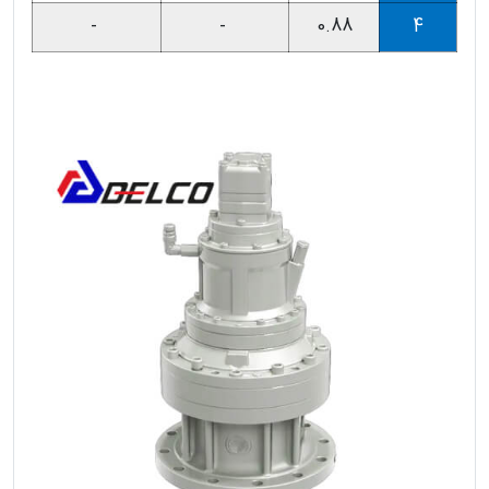
-
-
0.88
4