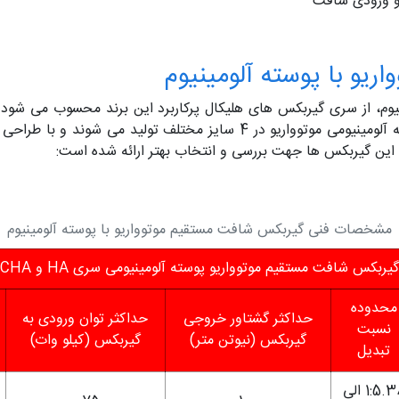
یو با پوسته آلومینیوم
یوم، از سری گیربکس های هلیکال پرکاربرد این برند محسوب می شود
مورد استفاده قرار می گیرد. گیربکس هلیکال پوسته آلومینیومی موتوواریو در 
ین گیربکس ها جهت بررسی و انتخاب بهتر ارائه شده است:
مشخصات فنی گیربکس شافت مستقیم موتوواریو با پوسته آلومینیوم
گیربکس شافت مستقیم موتوواریو پوسته آلومینیومی سری HA و CHA
محدوده
حداکثر گشتاور خروجی
حداکثر توان ورودی به
نسبت
گیربکس (نیوتن متر)
گیربکس (کیلو وات)
تبدیل
1:5.38 الی