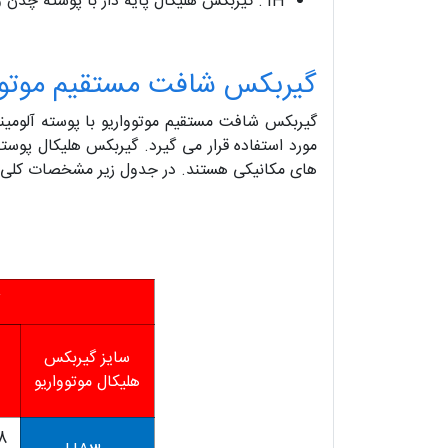
IH : گیربکس هلیکال پایه دار با پوسته چدن و ورودی شافت
گیربکس شافت مستقیم موتووار
گیربکس شافت مستقیم موتوواریو با پوسته آلومین
های مکانیکی هستند. در جدول زیر مشخصات کلی ا
سایز گیربکس
هلیکال موتوواریو