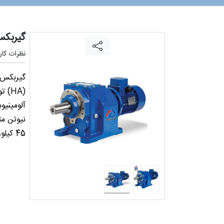
گیربکس
نظرات کارب
(HA)
نیوتن مت
45 کیلووات کوپل شود.