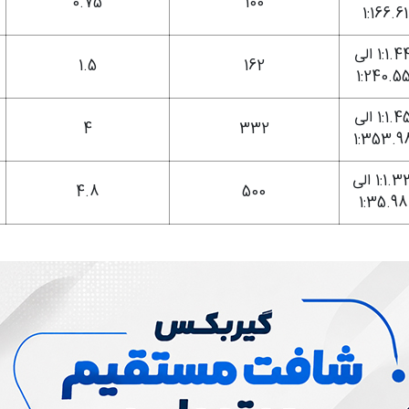
0.75
100
1:166.61
1:1.44 الی
1.5
162
1:240.5
1:1.45 الی
4
332
1:353.9
1:1.33 الی
4.8
500
1:35.98