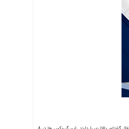
گیربکس های هلیکال پوسته چدنی موتوواریو نسبت به مدل های مشابه آلومینیومی خود، تنوع بیشتری دارد و قابلیت انتقال گشتاور بالاتری را دارند. این گیربکس ها در 8