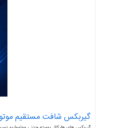
گیربکس شافت مستقیم موتووا