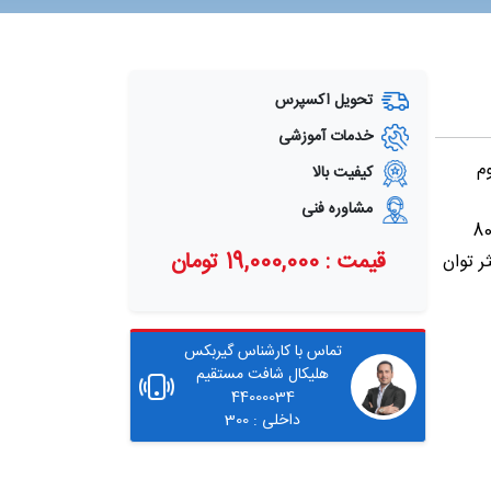
تحویل اکسپرس
خدمات آموزشی
ومینیوم
کیفیت بالا
مشاوره فنی
ن متر و برای گیربکس با پوسته چدنی 8000
قیمت : 19,000,000 تومان
ر توان
تماس با کارشناس گیربکس
هلیکال شافت مستقیم
44000034
داخلی : 300