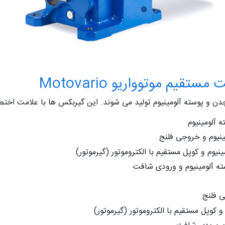
 موتوواریو Motovario
ته آلومینیوم تولید می شوند. این گیربکس ها با علامت اختصاری H نشان داده می 