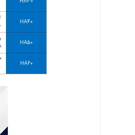
HA30
HA40
5
HA50
8
HA60