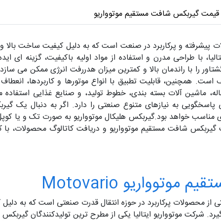
قیمت گیربکس شافت مستقیم موتوواریو
یشرفته و پرکاربرد در صنعت است که به دلیل کیفیت ساخت بالا و عملک
لیا، با طراحی مدرن و استفاده از مواد اولیه باکیفیت، گزینه ای 
اور را با راندمان بالا و کمترین میزان هدررفت انرژی ممکن می س
است. همچنین، قابلیت تطبیق با انواع موتورها و کاربردها، انعطاف 
قاله، ماشین آلات بسته بندی، خطوط تولید، و صنایع غذایی استفاده
اسخگویی به نیازهای متنوع صنعتی را دارد. اگر به دنبال یک گیربکس
 مناسب خواهد بود.گیربکس هلیکال موتوواریو به صورت تک و یا کوپل ش
 گیربکس شافت مستقیم موتوواریو و دریافت کاتالوگ محصولات، با
توواریو Motovario
کس شافت مستقیم موتوواریو Motovario یکی از محصولات پرکاربرد در حوزه انتقال قدرت صنعتی 
گیرد. شرکت موتوواریو ایتالیا یکی از مطرح ترین تولیدکنندگان گیربکس د