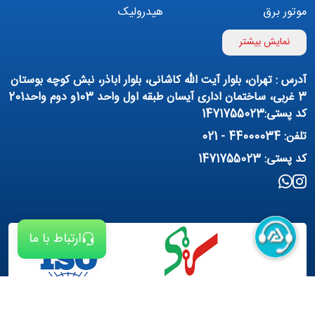
موتور برق
هیدرولیک
اینورتر
بوستر پمپ
نمایش بیشتر
تهویه مطبوع
کمپرسور
آدرس : تهران، بلوار آیت الله کاشانی، بلوار اباذر، نبش کوچه بوستان
پمپ هواده
پمپ وکیوم
3 غربی، ساختمان اداری آیسان طبقه اول واحد 103و دوم واحد201
کد پستی:1471755023
فیلتراسیون و تصفیه
پنوماتیک
تلفن: 44000034 - 021
منبع آب (تانکر آب)
روانکار صنعتی
کد پستی: 1471755023
مواد شیمیایی
تجهیزات ساختمانی
برق صنعتی
ارتباط با ما