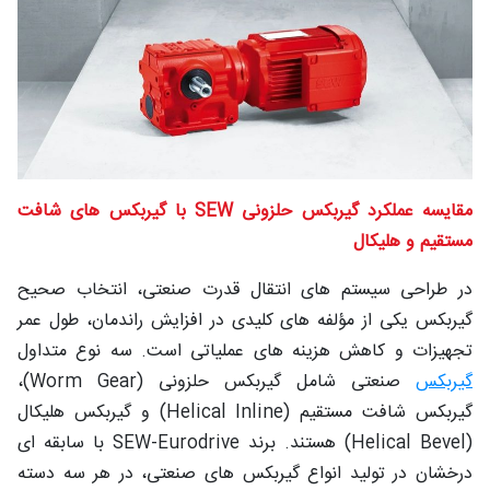
شغلی
تماس
با ما
درباره
ما
مقایسه عملکرد گیربکس حلزونی SEW با گیربکس‌ های شافت
مستقیم و هلیکال
در طراحی سیستم‌ های انتقال قدرت صنعتی، انتخاب صحیح
گیربکس یکی از مؤلفه‌ های کلیدی در افزایش راندمان، طول عمر
تجهیزات و کاهش هزینه‌ های عملیاتی است. سه نوع متداول
گیربکس
صنعتی شامل گیربکس حلزونی (Worm Gear)،
گیربکس شافت مستقیم (Helical Inline) و گیربکس هلیکال
(Helical Bevel) هستند. برند SEW-Eurodrive با سابقه‌ ای
درخشان در تولید انواع گیربکس‌ های صنعتی، در هر سه دسته