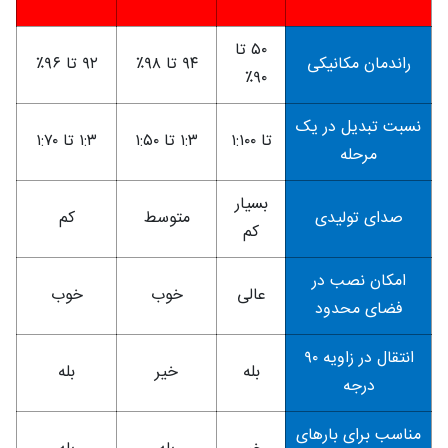
۵۰ تا
راندمان مکانیکی
۹۴ تا ۹۸٪
۹۲ تا ۹۶٪
۹۰٪
نسبت تبدیل در یک
تا ۱:۱۰۰
۱:۳ تا ۱:۵۰
۱:۳ تا ۱:۷۰
مرحله
بسیار
صدای تولیدی
متوسط
کم
کم
امکان نصب در
عالی
خوب
خوب
فضای محدود
انتقال در زاویه ۹۰
بله
خیر
بله
درجه
مناسب برای بارهای