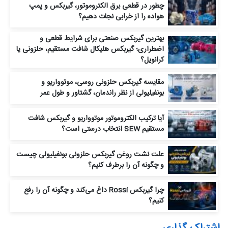
چطور در قطعی برق الکتروموتور، گیربکس و پمپ
هواده را از خرابی نجات دهیم؟
بهترین گیربکس صنعتی برای شرایط قطعی و
اضطراری؛ گیربکس هلیکال شافت مستقیم، حلزونی یا
کرانویل؟
مقایسه گیربکس حلزونی روسی، موتوواریو و
بونفیلیولی از نظر راندمان، گشتاور و طول عمر
آیا ترکیب الکتروموتور موتوواریو و گیربکس شافت
مستقیم SEW انتخاب درستی است؟
علت نشت روغن گیربکس حلزونی بونفیلیولی چیست
و چگونه آن را برطرف کنیم؟
چرا گیربکس Rossi داغ می‌کند و چگونه آن را رفع
کنیم؟